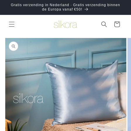
Meteen
Gratis verzending in Nederland · Gratis verzending binnen
naar de
de Europa vanaf €50!
content
Winkelwagen
Ga direct naar
productinformatie