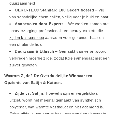
duurzaamheid
OEKO-TEX® Standard 100 Gecertificeerd
– Vrij
van schadelijke chemicaliën, veilig voor je huid en haar
Aanbevolen door Experts
– We werken samen met
haarverzorgingsprofessionals en beauty-experts die
zijden kussensloop
aanraden voor gezonder haar en
een stralende huid
Duurzaam & Ethisch
– Gemaakt van verantwoord
verkregen moerbeizijde, zodat luxe samengaat met een
zuiver geweten.
Waarom Zijde? De Overduidelijke Winnaar ten
Opzichte van Satijn & Katoen.
Zijde vs. Satijn:
Hoewel satijn er vergelijkbaar
uitziet, wordt het meestal gemaakt van synthetisch
polyester, wat warmte vasthoudt en niet ademend is.
Echte zijde is van nature koel, ademend en ultrazacht