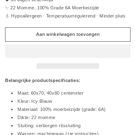
Kussensloop
Kussensloop
✨ 22 Momme, 100% Grade 6A Moerbeizijde
-
-
60x70
60x70
💧 Hypoallergeen ∙ Temperatuurregulerend ∙ Minder pluis
-
-
Icy
Icy
Blauw
Blauw
Aan winkelwagen toevoegen
Belangrijke productspecificaties:
Maat: 60x70, 40x80 centimeter
Kleur: Icy Blauw
Materiaal: 100% moerbeizijde (grade: 6A)
Dikte: 22 momme
Sluiting: verborgen ritssluiting
Wassen: machinewas (zie instructies)