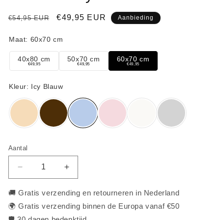
Normale
Aanbiedingsprijs
€49,95 EUR
€54,95 EUR
Aanbieding
prijs
Aantal
Aantal
Aantal
Aantal
verlagen
verhogen
voor
voor
🚚 Gratis verzending en retourneren in Nederland
Premium
Premium
🌍 Gratis verzending binnen de Europa vanaf €50
Zijden
Zijden
🛡️ 30 dagen bedenktijd