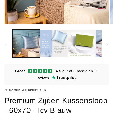
Media
M
1
2
openen
o
in
in
modaal
m
Great
4.5 out of 5 based on 16
reviews
Trustpilot
22 MOMME MULBERRY SILK
Premium Zijden Kussensloop
SKU:
- 60x70 - Icy Blauw