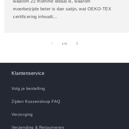
waarom 22 momme ideaal is, waarom
moerbeizijde beter is dan satijn, wat OEKO-TEX
certificering inhoudt...
van
1
/
4
Klantenservice
Volg je bestelling
Zijden Kussensloop FAQ
Verzorging
Verzending & Retourneren