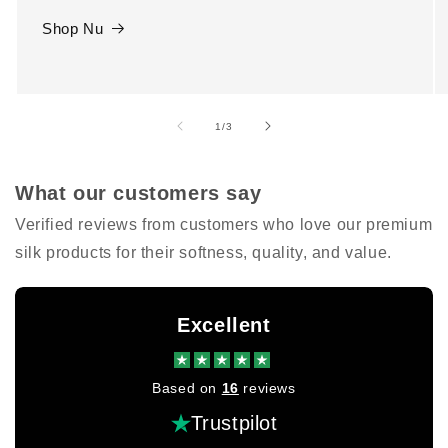
Shop Nu
van
1
/
3
What our customers say
Verified reviews from customers who love our premium
silk products for their softness, quality, and value.
Excellent
Based on
16
reviews
Trustpilot