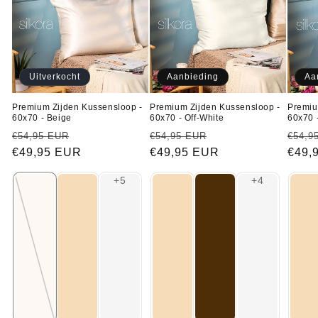
Uitverkocht
Aanbieding
Aa
Premium Zijden Kussensloop -
Premium Zijden Kussensloop -
Premiu
60x70 - Beige
60x70 - Off-White
60x70 
Normale
Aanbiedingsprijs
Normale
Aanbiedingsprijs
Norm
€54,95 EUR
€54,95 EUR
€54,9
prijs
€49,95 EUR
prijs
€49,95 EUR
prijs
€49,