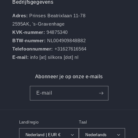
Bedrijfsgegevens
Adres:
Prinses Beatrixlaan 11-78
2595AK, 's-Gravenhage
KVK-nummer:
94875340
BTW-nummer:
NL004909848B82
Telefoonnummer:
+31627616564
E-mail:
info [at] silkora [dot] nl
Abonneer je op onze e-mails
E‑mail
Land/regio
Taal
Nederland | EUR €
Nederlands