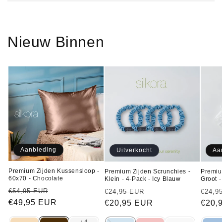
Nieuw Binnen
Aanbieding
Uitverkocht
Aa
Premium Zijden Kussensloop -
Premium Zijden Scrunchies -
Premiu
60x70 - Chocolate
Klein - 4-Pack - Icy Blauw
Groot -
Normale
Aanbiedingsprijs
Normale
Aanbiedingsprijs
Norm
€54,95 EUR
€24,95 EUR
€24,9
prijs
€49,95 EUR
prijs
€20,95 EUR
prijs
€20,