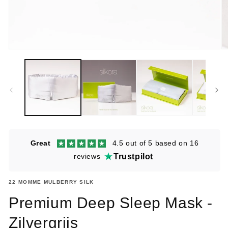
Media
M
1
2
openen
o
in
in
modaal
m
Great
4.5 out of 5 based on 16
reviews
Trustpilot
22 MOMME MULBERRY SILK
Premium Deep Sleep Mask -
SKU:
Zilvergrijs