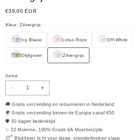
Normale
€39,00 EUR
prijs
Aantal
Aantal
Aantal
Aantal
verlagen
verhogen
voor
voor
🚚 Gratis verzending en retourneren in Nederland
Premium
Premium
🌍 Gratis verzending binnen de Europa vanaf €50
Deep
Deep
🛡️ 30 dagen bedenktijd
Sleep
Sleep
✨ 22 Momme, 100% Grade 6A Moerbeizijde
Mask
Mask
-
-
😴 Blokkeert licht voor diepe, ononderbroken slaap