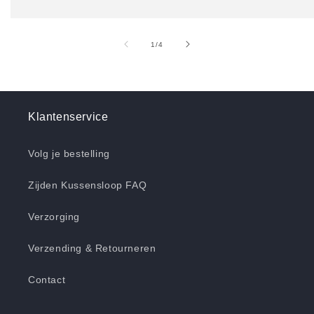
van
1
/
4
Klantenservice
Volg je bestelling
Zijden Kussensloop FAQ
Verzorging
Verzending & Retourneren
Contact